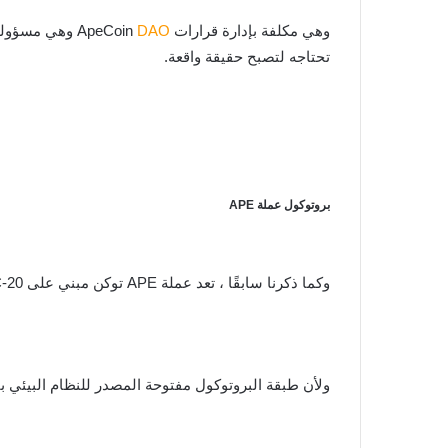
وهي مكلفة بإدارة قرارات ApeCoin
DAO
تحتاجه لتصبح حقيقة واقعة.
بروتوكول عملة APE
وكما ذكرنا سابقًا ، تعد عملة APE توكن مبني على ERC-20 يخدم أغراض الحوكمة. ولكن يجلب أيضًا عند استخدامه داخل نظامها البيئي يمكن المستخدم من الولوج اليه.
ولأن طبقة البروتوكول مفتوحة المصدر للنظام البيئي ب