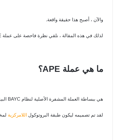
والآن ، أصبح هذا حقيقة واقعة.
لذلك في هذه المقالة ، نلقي نظرة فاحصة على عملة APE التي طال انتظارها من قبل Yuga Labs – وكل ما يجب أن تعرفه عنها.
ما هي عملة APE؟
هي ببساطة العملة المشفرة الأصلية لنظام BAYC البيئي.
لقد تم تصميمه ليكون طبقة البروتوكول
اللامركزية
لمختلف