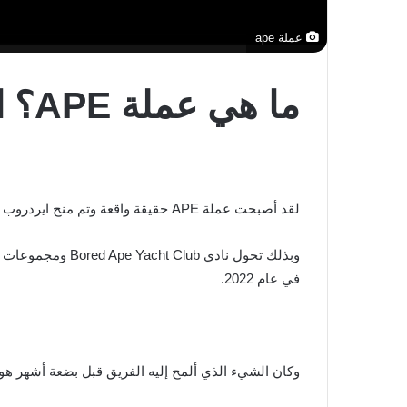
عملة ape
ما هي عملة APE؟ العملة المشفرة الخاصة ب NFTs القرد
لقد أصبحت عملة APE حقيقة واقعة وتم منح ايردروب إلى حاملي BAYC
في عام 2022.
وكان الشيء الذي ألمح إليه الفريق قبل بضعة أشهر هو إ