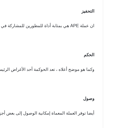
التحفيز
ان عملة APE هي بمثابة أداة للمطورين للمشاركة في النظام البيئي من خلال دمجه في منتجاتهم وألعابهم وخدماتهم وما إلى ذلك.
الحكم
وكما هو موضح أعلاه ، تعد الحوكمة أحد الأغراض الرئيسية وراء APE لأنها تتيح لأصحابها الم
وصول
أيضا توفر العملة المعماة إمكانية الوصول إلى بعض أجزا