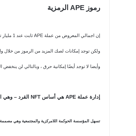
رموز APE الرمزية
إن اجمالي المعروض من عملة APE ثابت عند 1 مليار توكن.
ولكن توجد إمكانات لصك المزيد من الرموز من خلال واجهة
وأيضا لا توجد أيضًا إمكانية حرق ، وبالتالي لن ينخفض ​​ا
إدارة عملة APE هي أساس NFT القرد – وهي الطبقة الأساسية التي يمكن أن يبنيها أصحابها وحسب الموقع الرسمي:
تسهل المؤسسة الحوكمة اللامركزية والمجتمعية وهي مصممة لت