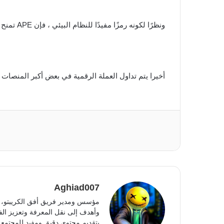
ونظرًا لكونه رمزًا مفيدًا للنظام البيئي ، فإن APE تمنح المشاركين أيضًا عملة يمكن استخدامها دون أي وسطاء مركزيون.
أخيرا يتم تداول العملة الرقمية في بعض أكبر المنصات 
Aghiad007
مؤسس ومدير فريق أفق الكريبتو، أ
وأهدف إلى نقل المعرفة وتعزيز الفه
بتقديم محتوى دقيق ومفيد للمجتمع 