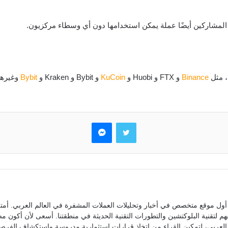
، مثل
Binance
و FTX و Huobi و
KuCoin
و Bybit و Kraken و
Bybit
وغيرها
تويتر
ماسنجر
ول موقع متخصص في أخبار وتحليلات العملات المشفرة في العالم العربي. أمتل
م لتقنية البلوكتشين والتطورات التقنية الحديثة في منطقتنا. أسعى لأن أكون 
العربي، لتمكين القراء من اتخاذ قرارات استثمارية مدروسة واستكشاف الفرص 