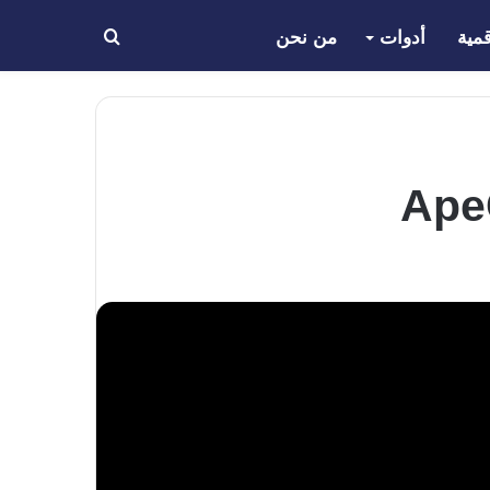
مية
أدوات
من نحن
بحث
عن