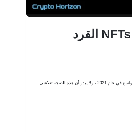
وبذلك تحول نادي Bored Ape Yacht Club ومجموعات NFT المرتبطة به إلى واحد من أكثر الموضوعات التي نوقشت على نطاق واسع في عام 2021 ، ولا يبدو أن هذه الضجة تتلاشى