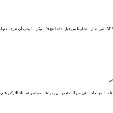
 المبادرات التي من المفترض أن يقودها المجتمع. تم بناء التوكن على بلوك ERC-20، ويمكن العثور على عنوا