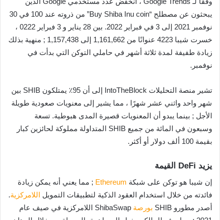
وفقًا لـ Google Trends ، انخفض عدد مستخدمي Google الذين
يبحثون عن مصطلح “Buy Shiba Inu coin” من ذروته عند 100 في 30
نوفمبر 2021 إلى 3 في فبراير 2022. بين 28 يناير و 3 فبراير 0222 ،
خسرت شيبا 4223 عنوانًا من 1,161,662 إلى 1,157,438 ; منهية بذلك
زيادة طفيفة لمدة ثلاثة أشهر في حاملي التوكن التي بدأت في
نوفمبر.
تشير منصة التحليلات IntoTheBlock إلى أن 95٪ يمتلكون SHIB بين
شهر واحد واثني عشر شهرًا ، مما يشير إلى معنويات صعودية طويلة
الأجل ; بينما يبدو أن المعنويات قصيرة المدى هبوطية. تسعة
وسبعون في المائة من جميع SHIB المتداولة مملوكة لحائزين كبار
بقيمة 100 ألف دولار أو أكثر.
يزيد DeFi القيمة
إن شيبا هو توكن على شبكة
Ethereum
; مما يعني أنه يمكن زيادة
فائدته من خلال استخدام العقود الذكية لتطبيقات التمويل
اللامركزية
.
أصدر مطورو SHIB
بورصة
ShibaSwap اللامركزية في صيف عام