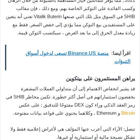
2021 ; مما يوفر للمالكين خيار المساهمة بالسيولة من خلال الرهان
وكسب الفائدة على التوكنز الخاصة بهم. ومع ذلك ، فإن مقالب
SHIB في السوق مثل تلك التي صنعها Vitalik Buterin تعني أنه يتعين
على المستفيدين بيع التوكن مما يؤدي إلى خفض السعر. فقط مع
زيادة معدل الحرق إلى ما بعد العرض ، سيكتسب التوكن قيمة.
اقرأ ايضا:
منصة Binance.US تسعى لدخول أسواق
التنبؤات
يراهن المستثمرون على بيتكوين
قد يشير انخفاض الاهتمام إلى أن متداولي العملات المشفرة
يخفضون استثماراتهم في أصل أكثر خطورة. تكمن مخاطر SHIB في
رمز العقد الذكي وراء كون DEX مفتوحًا للتدقيق ; على عكس
Bitcoin
و Ethereum ، وكلاهما يحتوي على قواعد بيانات مفتوحة.
تنصل: الآراء التي أعرب عنها المؤلف هي لأغراض إعلامية فقط ولا
تشكل نصيحة مالية أو استثمارية أو غيرها.