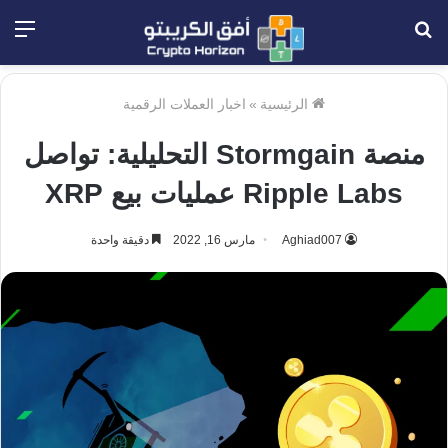
بحث
الق
عن
الرئيسية
»
اخبار العملات الرقمية
منصة Stormgain التحليلية: تواصل
Ripple Labs عمليات بيع XRP
Aghiad007
مارس 16, 2022
دقيقة واحدة