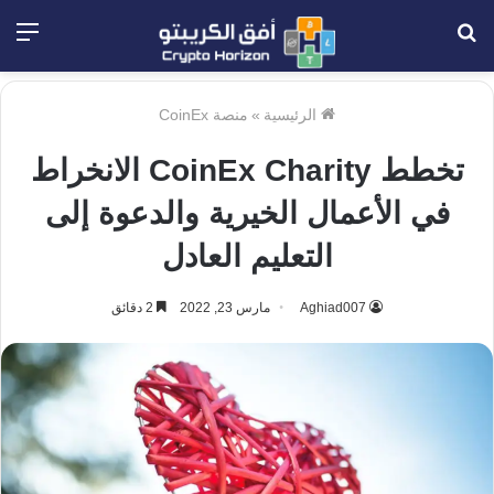
بحث
الق
عن
الرئيسية
»
منصة CoinEx
تخطط CoinEx Charity الانخراط
في الأعمال الخيرية والدعوة إلى
التعليم العادل
Aghiad007
مارس 23, 2022
2 دقائق