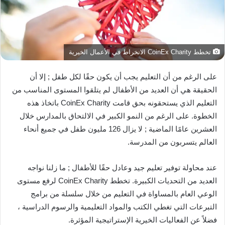
تخطط CoinEx Charity الانخراط في الأعمال الخيرية
على الرغم من أن التعليم يجب أن يكون حقًا لكل طفل ; إلا أن
الحقيقة هي أن العديد من الأطفال لم يتلقوا المستوى المناسب من
التعليم الذي يستحقونه بحق قامت CoinEx Charity باتخاذ هذه
الخطوة. على الرغم من النمو الكبير في الالتحاق بالمدارس خلال
العشرين عامًا الماضية ; لا يزال 126 مليون طفل في جميع أنحاء
العالم يتسربون من المدرسة.
عند محاولة توفير تعليم جيد وعادل حقًا للأطفال ; ما زلنا نواجه
العديد من التحديات الكبيرة. تخطط CoinEx Charity لرفع مستوى
الوعي العام بالمساواة في التعليم من خلال سلسلة من برامج
التبرعات التي تغطي الكتب والمواد التعليمية والرسوم الدراسية ،
فضلاً عن الفعاليات الخيرية الإستراتيجية المؤثرة.