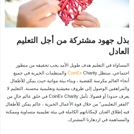
بذل جهود مشتركة من أجل التعليم
العادل
المساواة في التعليم هدف طويل الأمد يجب تحقيقه من منظور
اجتماعي. ستظل
CoinEx
Charity والمنظمات الخيرية في جميع
أنحاء العالم مكرسة للقضية ، وبناء بيئة مواتية حيث يمكن للأطفال
والمراهقين الوصول إلى ظروف معيشية وتعليمية محسنة. التعليم لا
يعرف حدودا أو فصولا. تأمل CoinEx Charity في خلق عالم خالٍ من
“الفقر التعليمي” من خلال قوة الأعمال الخيرية ، عالم يمكن للأطفال
فيه إطلاق العنان لإمكاناتهم الكاملة في بيئة تعليمية متساوية وممكنة
والمساهمة في ازدهارنا المشترك.