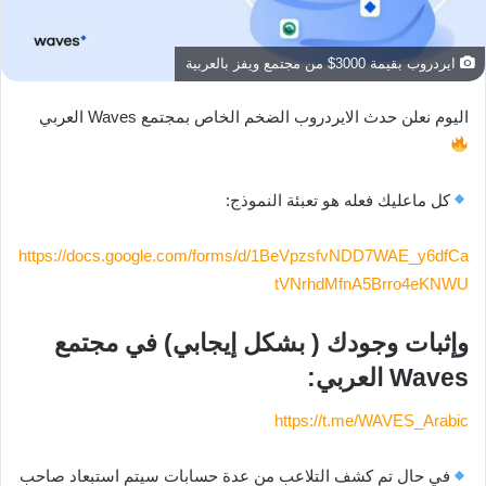
ايردروب بقيمة 3000$ من مجتمع ويفز بالعربية
اليوم نعلن حدث الايردروب الضخم الخاص بمجتمع Waves العربي
كل ماعليك فعله هو تعبئة النموذج:
https://docs.google.com/forms/d/1BeVpzsfvNDD7WAE_y6dfCa
tVNrhdMfnA5Brro4eKNWU
وإثبات وجودك ( بشكل إيجابي) في مجتمع
Waves العربي:
https://t.me/WAVES_Arabic
في حال تم كشف التلاعب من عدة حسابات سيتم استبعاد صاحب