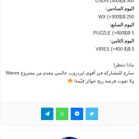
300 $USDN (300$)
اليوم السادس:
250 $WX (>300$)
اليوم السابع:
5 $PUZZLE (>400$)
اليوم الثامن:
5 $VIRES (>400 $)
ماذا تنتظر!
سارع للمشاركة في أقوى ايردروب عالمي مقدم من مشروع Waves
ولا تفوت فرصة ربح جوائز قيّمة!
تويتر
ماسنجر
واتساب
تيلقرام