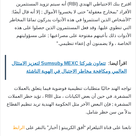
اقترح بنك الاحتياطي الهندي (RBI) أنه سيتم تزويد المستثمرين
الأفراد “بمخارج معقولة” حتى لا يخسروا الأموال ; إلا أنه قال أيضًا:
“الأشخاص الذين استثمروا في هذه الأدوات يدركون تمامًا المخاطر
التي تنطوي عليها. وقد فعل المستثمرون الذين حصلوا على هذه
الأدوات ذلك بأعينهم مفتوحة على مصراعيها ; على مسؤوليتهم
الخاصة ، ولا يضمنون أي إعفاء تنظيمي.”
اقرأ ايضا:
تتعاون شركتا MEXC وSumsub لتعزيز الامتثال
العالمي ومكافحة مخاطر الاحتيال في الهوية الناشئة
تواجه الهند حاليًا متطلبات تنظيمية فوضوية فيما يتعلق بالعملات
المشفرة. في حين أن بعض الكيانات ، مثل RBI ، تؤيد حظر العملات
المشفرة ; فإن البعض الآخر مثل الحكومة الهندية تريد تنظيم القطاع
بدلاً من سن حظر شامل.
تابعنا على قناة التيلغرام “أفق الكريبتو | أخبار” بالنقر على
الرابط