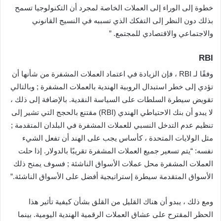
خطوة إلى الوراء إلى العملات الخاصة لمجرد أن التكنولوجيا تسمح
بذلك دون النظر إلى التفكك الذي تسببه في النسيج القانوني
والاجتماعي والاقتصادي للمجتمع. ”
RBI
وفقًا لـ RBI ، فإن الزيادة في اعتماد العملات المشفرة من شأنها أن
تؤدي إلى خطر استبدال الروبية الهندية بالعملات المشفرة ; وبالتالي
تقويض سيطرة السلطات على السياسة النقدية. بالإضافة إلى ذلك ،
لا يبدو أن بنك الاحتياطي الهندي (RBI) مقتنع بالحجج التي تشير إلى
تنظيم عدم التدخل النسبي للعملات المشفرة في البلدان المتقدمة ;
مثل الولايات المتحدة ، كأساس يجب على الهند أن تفعل الشيء
نفسه: “يتم تسعير جميع العملات المشفرة تقريبًا بالدولار. إذا حلت
العملات المشفرة محل عملات الأسواق الناشئة ; فسوف يمنح ذلك
الأسواق المتقدمة سيطرة إستراتيجية أفضل على الأسواق الناشئة.”
ومع ذلك ، يبدو أن هناك القليل من القلق بشأن كيفية تأثير هذا
الحظر المقترح على عشاق العملات الرقمية الهندية اليومية. بينما