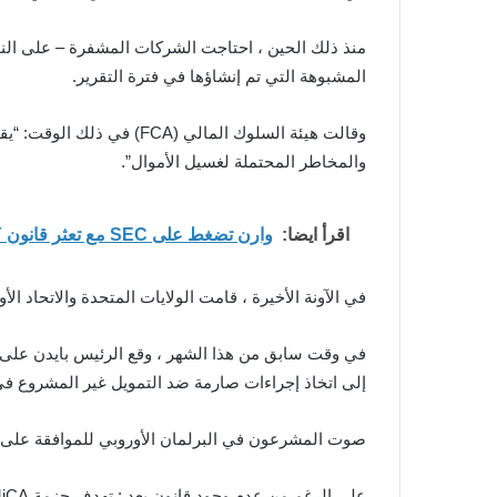
المشبوهة التي تم إنشاؤها في فترة التقرير.
وقالت هيئة السلوك المال
والمخاطر المحتملة لغسيل الأموال”.
اقرأ ايضا:
وارن تضغط على SEC مع تعثر قانون CLARITY وسط خلافات أخيرة في مجلس الشيوخ
في الآونة الأخيرة ، قامت الولايات المتحدة والاتحاد ال
في وقت سابق من هذا الشهر ، وقع الرئيس بايدن على أمر
إلى اتخاذ إجراءات صارمة ضد التمويل غير المشروع ف
صوت المشرعون في البرلمان الأوروبي للموافقة على 
على الرغم من عدم وجود قانون بعد ; تهدف حزمة MiCA إلى تنسيق نهج الاتحاد الأوروبي لتنظيم صناعة الكريبتو بشكل كبير.