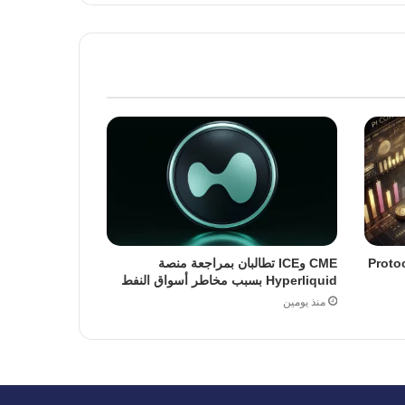
ة ترقية Protocol 23
CME وICE تطالبان بمراجعة منصة
Hyperliquid بسبب مخاطر أسواق النفط
منذ يومين