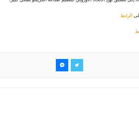
على
الرابط
بط
تويتر
ماسنجر