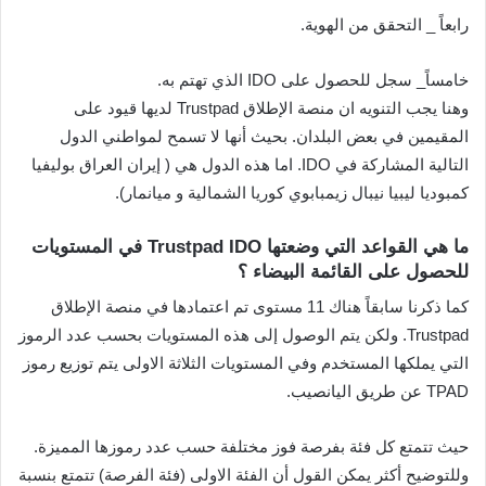
رابعاً _ التحقق من الهوية.
خامساً_ سجل للحصول على IDO الذي تهتم به.
وهنا يجب التنويه ان منصة الإطلاق Trustpad لديها قيود على
المقيمين في بعض البلدان. بحيث أنها لا تسمح لمواطني الدول
التالية المشاركة في IDO. اما هذه الدول هي ( إيران العراق بوليفيا
كمبوديا ليبيا نيبال زيمبابوي كوريا الشمالية و ميانمار).
ما هي القواعد التي وضعتها Trustpad IDO في المستويات
للحصول على القائمة البيضاء ؟
كما ذكرنا سابقاً هناك 11 مستوى تم اعتمادها في منصة الإطلاق
Trustpad. ولكن يتم الوصول إلى هذه المستويات بحسب عدد الرموز
التي يملكها المستخدم وفي المستويات الثلاثة الاولى يتم توزيع رموز
TPAD عن طريق اليانصيب.
حيث تتمتع كل فئة بفرصة فوز مختلفة حسب عدد رموزها المميزة.
وللتوضيح أكثر يمكن القول أن الفئة الاولى (فئة الفرصة) تتمتع بنسبة