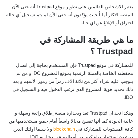
يعتبر الاشخاص القائمين على تطوير موقع Trustpad أنه حتى الآن
المنصة الاكثر أماناُ حيث يؤكدون أنه حتى الآن لم يتم تسجيل أي حالة
اختراق أو الإبلاغ عن اي حالة .
ما هي طريقة المشاركة في
Trustpad ؟
للمشاركة في موقع Trustpad فإن المستخدم بحاجة إلى اتصال
محفظته الخاصة بالعملة الرقمية بموقع المشروع IDO و من ثم
يتوجب عليه شراء أكثر من ثلاثة آلاف رمزاً من رموز الأسهم و بعد
ذلك تحديد هوية المشروع الذي ترغب الدخول فيه و التسجيل في
IDO.
وهكذا نجد ان Trustpad تعد وبجدارة منصة إطلاق رائعة وسهلة و
عالية الجودة كما أنها تفسح مجالا واسعاُ أمام جميع مستخدميها من
كافة المستويات للمشاركة في
blockchain
ولا سيما أولئك الذين
يخشون استثمار مبلغ كبير من أموالهم في مشاريع IDO.