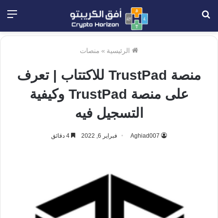
بحث
الق
عن
الرئيسية
»
منصات
منصة TrustPad للاكتتاب | تعرف
على منصة TrustPad وكيفية
التسجيل فيه
Aghiad007
فبراير 6, 2022
4 دقائق