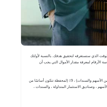
 الوقت الذي ستستغرقه لتحقيق هدفك. بالنسبة لأولئك
سة الأرقام لمعرفة مقدار الأموال التي يجب أن
عند إجراء حساباتنا ، أخذنا في الاعتبار أربعة معدلات عائد محتملة: 3٪ (لمحفظة حذرة تتكون في الغالب من سندات) ; 6٪ (لمزيج من الأسهم والسندات) ، 9٪ (لمحفظة تتكون أساسًا من
عادة حوالي 9٪) ; ومتفائلة بنسبة 15٪ والتي من شأنها (تتضمن الأسهم ، وصناديق الاستثمار المتداولة ، والسندات ،