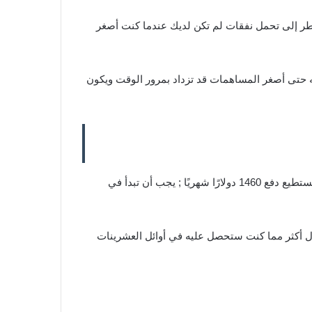
ضطر إلى تحمل نفقات لم تكن لديك عندما كنت أصغر
ه حتى أصغر المساهمات قد تزداد بمرور الوقت ويكون
إنه أكثر تأثيرًا ، في البداية ، شيء صغير ; ويضعك في وضع أفضل مما لو لم تفعل شيئًا على الإطلاق. بمعنى آخر ، حتى إذا كنت لا تستطيع دفع 1460 دولارًا شهريًا ; يجب أن تبدأ في
أموال أكثر مما كنت ستحصل عليه في أوائل العشرينات