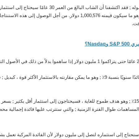
بحلول سن الخمسين بمبلغ ابتدائي قدره 5000 دولار ; وهو ما سيكون قيمته 000,576
قت.
ستحتاج إلى استثماره لتصل إلى مليون دولار لأن الفائدة المركبة تعمل 