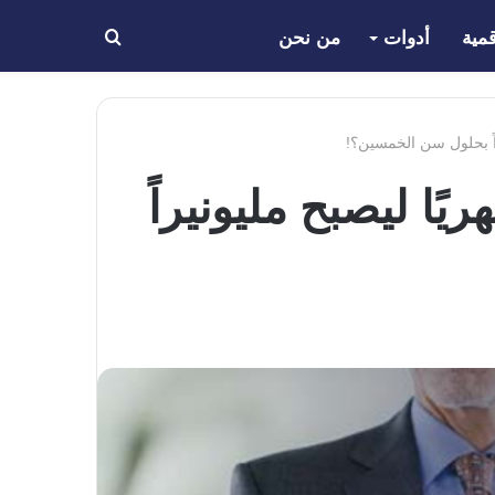
مية
أدوات
من نحن
بحث
عن
بالغ من العمر 30 عامًا شهريًا ليصبح مليونيراً