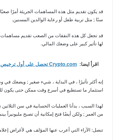
قد يكون تقديم مثل هذه المساهمات الجريئة أمرًا صعب
سنًا ; مثل تربية طفل أو رعاية الوالدين المسنين.
قد تجعل كل هذه النفقات من الصعب تقديم مساهمات قوي
لها تأثير كبير على وضعك المالي.
اقرأ ايضا:
Crypto.com تحصل على أول ترخيص SVF من المصرف المركزي الإماراتي لمدفوعات الكريبتو
استثمار ما تستطيع في أسرع وقت ممكن حتى يكون للفا
لهذا السبب ، بدأنا العمليات الحسابية في سن الثلاثين 
من العمر ; ولكن أيضًا فتح إمكانية أن تصبح مليونيراً ب
تنصل: الآراء التي أعرب عنها المؤلف هي لأغراض إعلامي