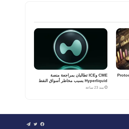
ة ترقية Protocol 23
CME وICE تطالبان بمراجعة منصة
Hyperliquid بسبب مخاطر أسواق النفط
منذ 23 ساعة
فيسبوك
تويتر
تيلقرام