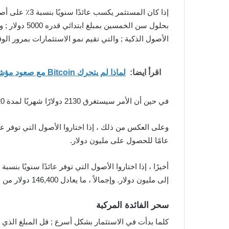
الأصول الذكية ; والتي تقيم نمو الاستثمارات بمرور الو
اقرأ ايضا:
لماذا لم يتحرك Bitcoin مع صعود مؤشري S&P 500 وNasdaq؟
في حين أن الأمر سيستغرق 2130 دولارًا شهريًا لمدة 20 عامًا حتى يتراكموا 1 مليون دولار إذا ساهموا بدلاً من ذلك في الأصول التي حققت عائدًا سنويًا بنسبة 6٪ بدلاً من ذلك.
عامًا للحصول على مليون دولار.
إلى مليون دولار. وإجمالاً ، ما يعادل 146,400 دولار من المساهمات طوال الفترة الزمنية ; والتي ستترتب عليها فائدة إجمالية محصلة قدرها 860,494 دولاراً.
سحر الفائدة المركبة
كلما بدأت في الاستثمار بشكل أسرع ; قل المبلغ الذي 