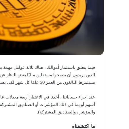
فيما يتعلق باستثمار أموالك ، هناك ثلاثة عوامل مهمة 
الذين يريدون أن يصبحوا مستقلين ماليًا بغض النظر عن 
يستثمرها البالغون من العمر 30 عامًا كل شهر لكي يصبحوا مليونيراً بحلول سن الخمسين بمبلغ يبدأ من 5000 دولار.
والمؤشر ، والصناديق المشتركة).
ما اكتشفناه