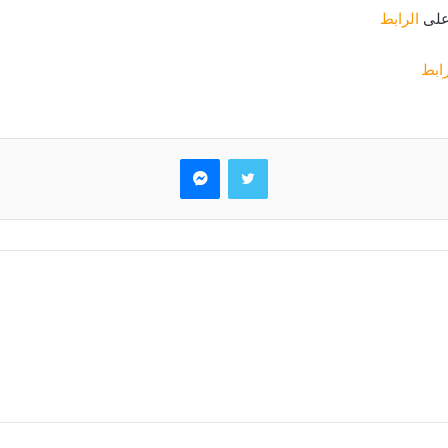
 على
الرابط
رابط
تويتر
ماسنجر