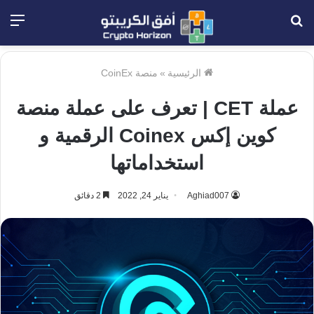
بحث
الق
عن
الرئيسية
»
منصة CoinEx
عملة CET | تعرف على عملة منصة
كوين إكس Coinex الرقمية و
استخداماتها
Aghiad007
يناير 24, 2022
2 دقائق