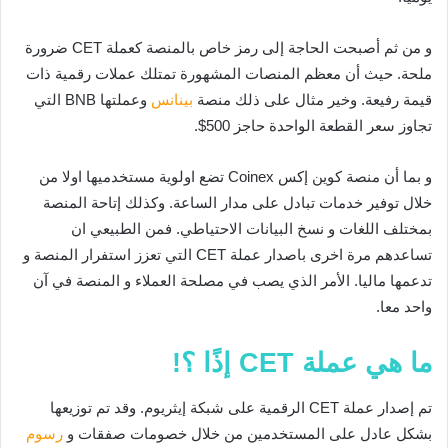
و من ثم أصبحت الحاجة إلى رمز خاص بالمنصة كعملة CET ضرورة
ملحة. حيث أن معظم المنصات المشهورة تمتلك عملات رقمية ذات
قيمة رفيعة. وخير مثال على ذلك منصة
بينانس
وعملتها BNB التي
تجاوز سعر القطعة الواحدة حاجز 500$.
و بما أن منصة كوين إكس Coinex تضع اولوية مستخدميها اولا من
خلال توفير خدمات تبادل على مدار الساعة. وكذلك إتاحة المنصة
بمختلف اللغات و نسخ البيانات الاحتياطي. فمن الطبيعي ان
تساعدهم مرة اخرى باصدار عملة CET التي تعزز استفرار المنصة و
تدعمها ماليا. الأمر الذي يصب في مصلحة العملاء و المنصة في آن
واحد معا.
ما هي عملة CET إذًا ؟!
تم إصدار عملة CET الرقمية على شبكة إيثريوم. وقد تم توزيعها
بشكل عادل على المستخدمين من خلال خصومات صفقات و
رسوم