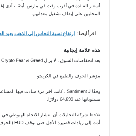
أسعار الفائدة في أقرب وقت في مارس. أيضًا ، أدى إغل
المحليين على إيقاف تشغيل معداتهم.
اقرأ ايضا:
ارتفاع نسبة النحاس إلى الذهب يعيد ال
هذه علامة إيجابية
بعد انخفاضات السوق ، لا يزال Crypto Fear & Greed في منطقة الخوف الشديد ; حيث وصل إلى 23 نقطة من أصل 100.
مؤشر الخوف والطمع في الكريبتو
مستوياتها عند 64,899 دولارًا.
تلاحظ شركة التحليلات أن انتشار الاتجاه الهبوطي في ج
أدت إلى زيادات قصيرة الأجل حتى توقف FUD (الخوف ، عدم اليقين ، الشك).