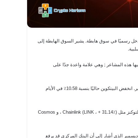
تقدون أن الكريبتو قد دخل رسميًا في سوق هابطة. يشير السوق الهابطة إلى
بية.
ها هذه المشاعر ; وهي علامة واعدة جدًا على
إلى أدنى مستوياتها عند 40,505 دولار في 8 يناير. انخفض البيتكوين حاليًا بنسبة 10.58٪ في الأيام
انخفضت أيضًا غالبية عملات الـ altcoin في الأيام السبعة الماضية ; مع تسجيل العديد من الخسائر بين 10٪ و 30٪. ومع ذلك ، فإن التوكنز مثل Chainlink (LINK ، + 31.14٪) ، و Cosmos
أمريكي في ديسمبر الذي أشار إلى أن البنك المركزي قد يرفع