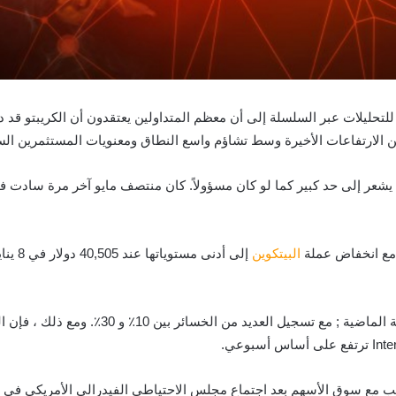
شير وسائل التواصل الاجتماعي من شركة Santiment للتحليلات عبر السلسلة إلى أن معظم المتداولين يع
ن الارتفاعات الأخيرة وسط تشاؤم واسع النطاق ومعنويات المستثمرين السل
يشعر إلى حد كبير كما لو كان مسؤولاً. كان منتصف مايو آخر مرة سادت في
 مع انخفاض عملة
البيتكوين
لمشفرة في 5 يناير جنبًا إلى جنب مع سوق الأسهم بعد اجتماع مجلس الاحتياطي الفيدرالي ال