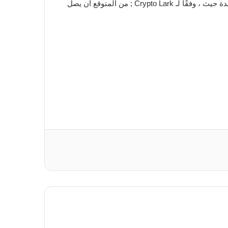
ألمح محلل الكريبتو مازحا إلى ضغوط شراء واردة للبيتكوين وسط ارتفاع التضخم. 12 يناير (الأربعاء) سيشهد إصدار إحصائيات جديدة حيث ، وفقًا لـ Crypto Lark ; من المتوقع أن يصل