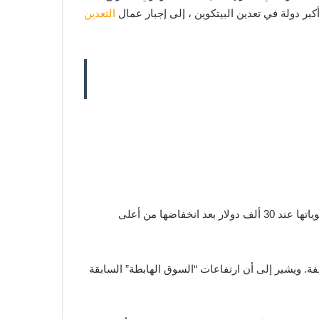
بر دولة في تعدين البيتكوين ، إلى إجبار عمال
التعدين
وفقًا لـ Santiment ، كانت آخر مرة سادت فيها المشاعر الهبوطية في منتصف مايو 2021 عندما لامست عملة البيتكوين أدنى مستوياتها عند 30 ألف دولار بعد انخفاضها من أعلى
ة. ويشير إلى أن ارتفاعات “السوق الهابطة” السابقة