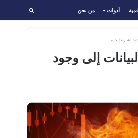
مية
أدوات
من نحن
بحث
عن
د إشارة إيجابية
بيانات إلى وجود