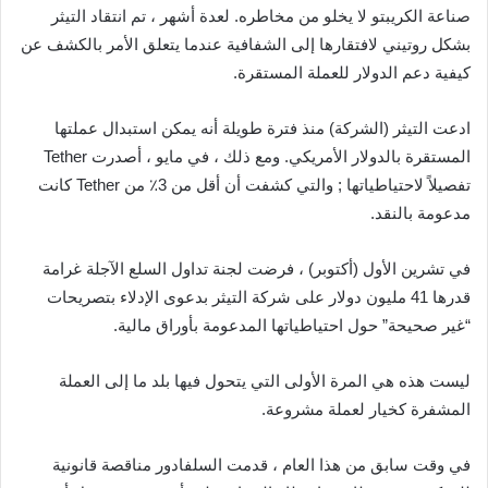
صناعة الكريبتو لا يخلو من مخاطره. لعدة أشهر ، تم انتقاد التيثر
بشكل روتيني لافتقارها إلى الشفافية عندما يتعلق الأمر بالكشف عن
كيفية دعم الدولار للعملة المستقرة.
ادعت التيثر (الشركة) منذ فترة طويلة أنه يمكن استبدال عملتها
المستقرة بالدولار الأمريكي. ومع ذلك ، في مايو ، أصدرت Tether
تفصيلاً لاحتياطياتها ; والتي كشفت أن أقل من 3٪ من Tether كانت
مدعومة بالنقد.
في تشرين الأول (أكتوبر) ، فرضت لجنة تداول السلع الآجلة غرامة
قدرها 41 مليون دولار على شركة التيثر بدعوى الإدلاء بتصريحات
“غير صحيحة” حول احتياطياتها المدعومة بأوراق مالية.
ليست هذه هي المرة الأولى التي يتحول فيها بلد ما إلى العملة
المشفرة كخيار لعملة مشروعة.
في وقت سابق من هذا العام ، قدمت السلفادور مناقصة قانونية