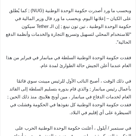
وبحسب ما ورد أصدرت حكومة الوحدة الوطنية (NUG) ; كما يُطلق
على الكيان – إعلانها اليوم. وبحسب ما ورد قال وزير المالية في
حكومة الوحدة الوطنية ، تين تون نينغ ; إن الـ Tether سيكون
“للاستخدام المحلي لتسهيل وتسريع التجارة والخدمات وأنظمة الدفع
الحالية”.
فقدت حكومة الوحدة الوطنية السلطة في ميانمار في فبراير من هذا
العام عندما أعلن الجيش حالة الطوارئ لمدة عام.
في ذلك الوقت ، أصبح النائب الأول للرئيس ميينت سوي قائمًا
بأعمال رئيس ميانمار ; والذي قام بدوره بتسليم السلطة إلى القائد
العام لخدمات الدفاع في ميانمار ، مين أونج هلاينج. منذ ذلك الحين ;
فقدت حكومة الوحدة الوطنية كل نفوذها في الحكومة وفشلت في
السيطرة على أي إقليم في البلاد.
في سبتمبر / أيلول ، أعلنت حكومة الوحدة الوطنية الحرب على
الحكومة العسكرية ; مما تسبب في تصعيد العنف في جميع أنحاء