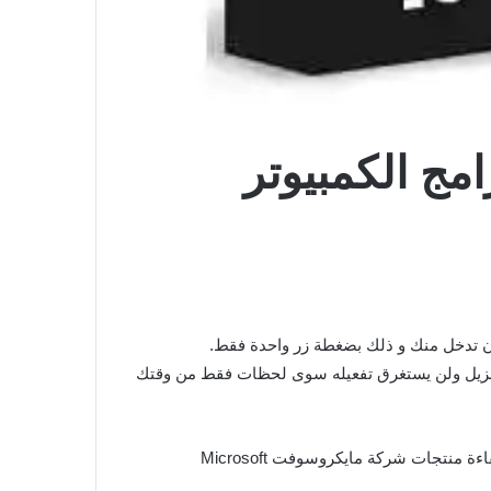
لتنزيل ولن يستغرق تفعيله سوى لحظات فقط من وقتك
نتجات شركة مايكروسوفت Microsoft