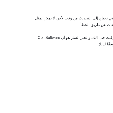
 تحتاج إلى التحديث من وقت لآخر. لا يمكن لمثل
ملفات عن طريق الخطأ .
أضف إلى ذلك انه سيتم إخطار المستخدمين بشكل استباقي عند توفر تحديث ولديهم أيضًا القدرة على تجاهل هذه التوصيات إذا رغبت في ذلك. والخبر السار هو أن IObit Software