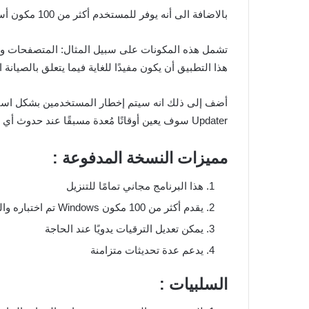
بالاضافة الى أنه يوفر للمستخدم أكثر من 100 مكون أساسي من مكونات Microsoft و Window .
تشمل هذه المكونات على سبيل المثال: المتصفحات وبر
هذا التطبيق أن يكون مفيدًا للغاية فيما يتعلق بالصيا
Updater سوف يعين أوقاتًا مُعدة مسبقًا عند حدوث أي تغييرات. وبالتالي،سيتمكن المستخدمون من تعديل جداولهم وأعباء العمل وفقًا لذلك
مميزات النسخة المدفوعة :
هذا البرنامج مجاني تمامًا للتنزيل
يقدم أكثر من 100 مكون Windows تم اختباره والتحقق منه
يمكن تعديل الترقيات يدويًا عند الحاجة
يدعم عدة تحديثات متزامنة
السلبيات :