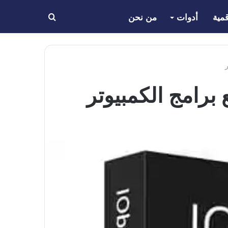
مية
أدوات
من نحن
بحث
عن