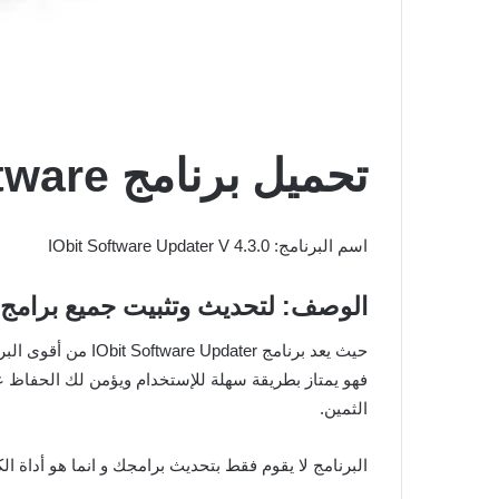
تحميل برنامج IObit Software لتحديث جميع برامج الكمبيوتر
اسم البرنامج: IObit Software Updater V 4.3.0
الوصف: لتحديث وتثبيت جميع برامج ال
حيث يعد برنامج IObit Software Updater من أقوى البرامج في مجال تحديث و تثبيت تحديثات برامج حاسوبك بشكل تلقائي و بدون تدخل منك و ذلك بضغطة زر واحدة فقط.
فهو يمتاز بطريقة سهلة للإستخدام ويؤمن لك الحفاظ 
الثمين.
البرنامج لا يقوم فقط بتحديث برامجك و انما هو أداة ال