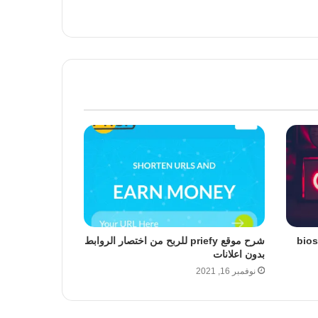
طريقة الدخول الى اعدادات البايوس bios
شرح موقع priefy للربح من اختصار الروابط
بدون اعلانات
نوفمبر 16, 2021