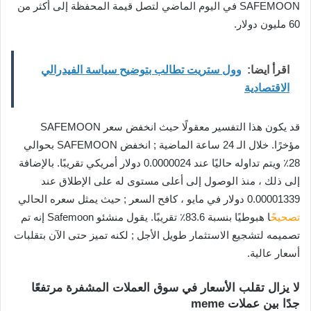
SAFEMOON في اليوم الماضي لتصل قيمة المحفظة إلى أكثر من
60 مليون دولار.
اقرأ ايضا:
وول ستريت تطالب بتوضيح سياسة الفيدرالي
الاقتصادية
قد يكون هذا التفسير معقولًا حيث انخفض سعر SAFEMOON
مؤخرًا. خلال الـ 24 ساعة الماضية ; انخفض SAFEMOON بحوالي
28٪ ويتم تداوله حاليًا عند 0.0000024 دولار أمريكي تقريبًا. بالإضافة
إلى ذلك ، منذ الوصول إلى أعلى مستوى له على الإطلاق عند
0.00001339 دولار في مايو ، كافح السعر ; حيث يمثل سعره الحالي
تصحيح
ًا هبوطيًا بنسبة 83.6٪ تقريبًا. يقول منشئو Safemoon إنه تم
تصميمه لتشجيع الاستثمار طويل الأجل ; لكنه تميز حتى الآن بتقلبات
أسعار عالية.
لا يزال تقلب الأسعار في سوق العملات المشفرة مرتفعًا
جدًا بين عملات meme