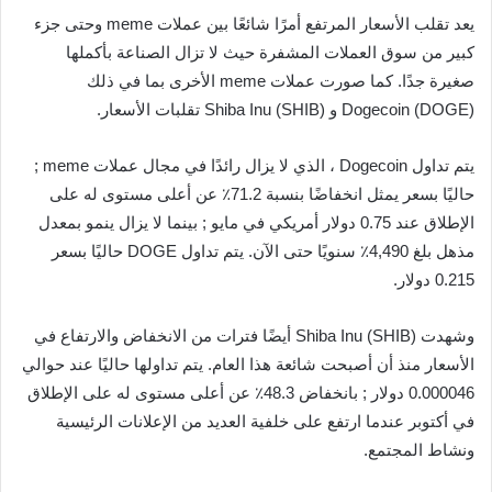
يعد تقلب الأسعار المرتفع أمرًا شائعًا بين عملات meme وحتى جزء
كبير من سوق العملات المشفرة حيث لا تزال الصناعة بأكملها
صغيرة جدًا. كما صورت عملات meme الأخرى بما في ذلك
Dogecoin (DOGE) و Shiba Inu (SHIB) تقلبات الأسعار.
يتم تداول Dogecoin ، الذي لا يزال رائدًا في مجال عملات meme ;
حاليًا بسعر يمثل انخفاضًا بنسبة 71.2٪ عن أعلى مستوى له على
الإطلاق عند 0.75 دولار أمريكي في مايو ; بينما لا يزال ينمو بمعدل
مذهل بلغ 4,490٪ سنويًا حتى الآن. يتم تداول DOGE حاليًا بسعر
0.215 دولار.
وشهدت Shiba Inu (SHIB) أيضًا فترات من الانخفاض والارتفاع في
الأسعار منذ أن أصبحت شائعة هذا العام. يتم تداولها حاليًا عند حوالي
0.000046 دولار ; بانخفاض 48.3٪ عن أعلى مستوى له على الإطلاق
في أكتوبر عندما ارتفع على خلفية العديد من الإعلانات الرئيسية
ونشاط المجتمع.