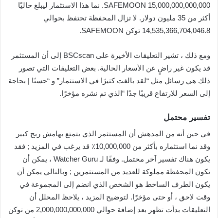
15,000,000,000,000 SAFEMOON. نما هذا الاستثمار ليبلغ حاليًا
أكثر من 35 مليون دولار. لا تزال المحفظة تحتفظ بحوالي
14,535,366,704,046.8 توكن SAFEMOON.
ومع ذلك ، تشير التعليقات الأخيرة على BSCscan إلى أن المستثمر
قد يكون غير راضٍ عن الأسعار الحالية. بعض التعليقات التي تصور
ذلك هي رسائل مثل “لقد بالغت كثيرًا في الاستثمار” و “حسنًا | بحاجة
إلى السعر للارتفاع قريبًا جدًا “الذي تم نشره مؤخرًا.
تفسير محتمل
في حين أنه من المدهش أن المستثمر الذي يتمتع بهامش ربح كبير
وقد نما استثماره بأكثر من 10,000,000٪ قد يرغب في المزيد ; فقد
يكون هناك تفسير آخر محتمل. وفقًا لـ Watcher Guru ، يمكن أن
تكون المحفظة مملوكة للعديد من المستثمرين ; وبالتالي يمكن أن
يكون الطرف الساخط هو الشخص الذي انضم إلى المجموعة في
وقت لاحق ، أو حتى مؤخرًا. لتوضيح المزيد ، يلاحظ المحلل أن
التعليقات بدأت تظهر بعد إضافة حوالي 2,000,000,000,000 من توكن