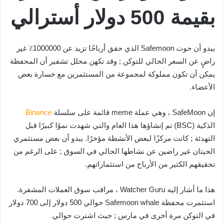
بقيمة 500 دولار أسترالي
يبدو أن حوت Safemoon الذي حقق أرباحًا تزيد عن 1000000٪ غير
راضٍ عن السعر الحالي للتوكن ; وقد تكهن محلل تشفير أن المحفظة
يمكن أن تكون مملوكة لمجموعة من المستثمرين مع خسارة بعض
الأعضاء.
إن SafeMoon ، وهي عملة meme قائمة على سلسلة
Binance
الذكية (BSC) تم إنشاؤها هذا العام والتي شهدت نموًا كبيرًا قبل
التهدئة ; كانت مركزًا لبعض الأنشطة مؤخرًا. يبدو أن بعض مستثمري
الحيتان غير راضين عن نشاطها الحالي في السوق ; على الرغم من
تحقيقهم الكثير من الأرباح من استثماراتهم.
هذا ما أشار إليه Watcher Guru ، مراقب سوق العملات المشفرة.
استثمرت محفظة Safemoon whale حوالي 500 دولار إلى 700 دولار
في التوكن مرة أخرى في مارس ; حيث اشترت حوالي