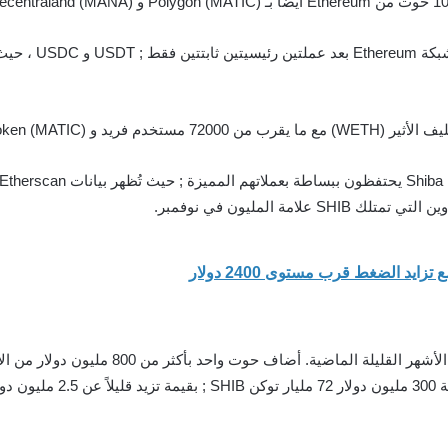
أصبحت شيبا مؤخرًا 
إلى محفظته ; في حين أضاف ح