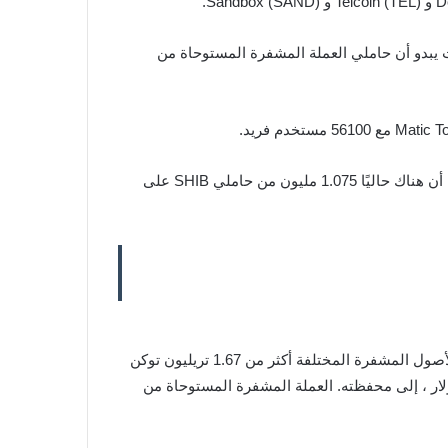
ثالث أكثر التوكنز استخدامًا على شبكة Ethereum بعد عملتين رئيسيتين ثابتتين فقط ; USDT و USDC ، حيث يبدو أن حاملي العملة المشفرة المستوحاة من
لقد تراكمت حيتان الإيثريوم بشكل ملحوظ SHIB خلال الأشهر القليلة الماضية. أضاف حوت واحد بأكثر من 800 مليون دولار من الأصول المشفرة المختلفة أكثر من 1.67 تريليون توكن
وت آخر مع أصول بقيمة 300 مليون دولار 72 مليار توكن SHIB ; بقيمة تزيد قليلاً عن 2.5 مليون دولار ، إلى محفظته. العملة المشفرة المستوحاة من