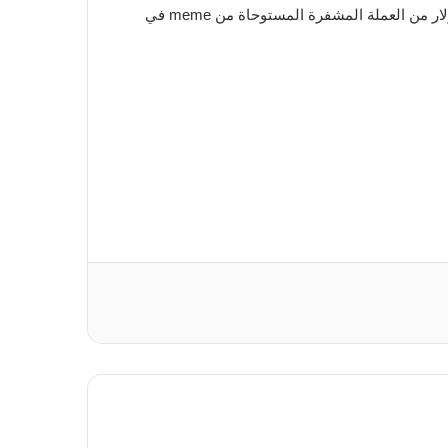
إن حوتًا آخر معروفًا ، Gimli ، يراكم أيضًا شيب. أضاف Gimli SHIB في معاملات بقيمة ملايين الدولارات لتقترب من 100 مليون دولار من العملة المشفرة المستوحاة من meme في