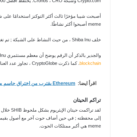
Crypto.com وشبكة Cronos ، CRO. يحتفظ أفضل 1000 حوت من Ethereum أيضًا بـ Polygon (MATIC) و Decentraland (MANA) و Telcoin (TEL) و Sandbox (SAND).
meme أصبحوا أكثر نشاطًا.
خلف Shiba Inu ، من حيث النشاط على الشبكة ; تم تغليف الأثير (WETH) مع ما يقرب من 72000 مستخدم فريد و Matic Token (MATIC) مع 56100 مستخدم فريد.
والجدير بالذكر أن الرقم يوضح أن معظم مستثمري Shiba Inu يحتفظون ببساطة بعملاتهم المميزة ; حيث تُظهر بيانات Etherscan أن هناك حاليًا 1.075 مليون من حاملي SHIB على
blockchain
. كما ذكرت CryptoGlobe ، تجاوز عدد العناوين التي تمتلك SHIB علامة المليون في نوفمبر.
اقرأ ايضا:
Ethereum يقترب من اختراق حاسم مع تزايد الضغط قرب مستوى 2400 دولار
تراكم الحيتان
meme هي أكبر ممتلكات الحوت.