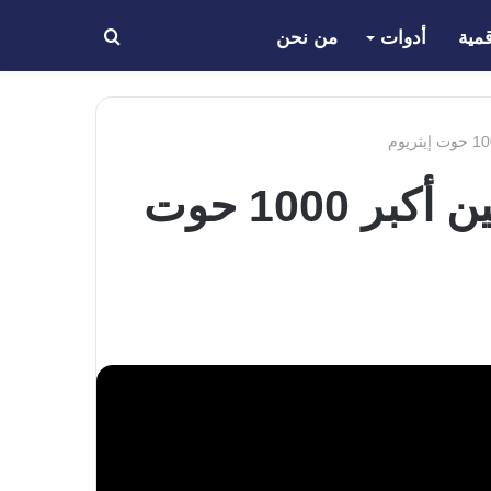
مية
أدوات
من نحن
بحث
عن
أصبحت شيبا اينو SHIB أكبر توكن مملوك من بين أكبر 1000 حوت