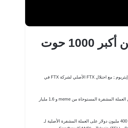
أصبحت شيبا اينو SHIB أكبر توكن مملوك من بين أكبر 1000 حوت
أصبحت العملة المشفرة المستوحاة من الرسوم المتحركة Shiba Inu (SHIB) أكبر عملة رقمية مملوكة من بين أفضل 1000 حوت إيثريوم ; مع احتلال FTX الأصلي لشركة FTX في
حاليًا حوالي 1.7 مليار دولار من العملة المشفرة المستوحاة من meme و 1.6 مليار
تمتلك هذه الحيتان أيضًا 1.1 مليار دولار في عملة Tether’s USDT ; و 500 مليون دولار في رمز GALA الخاص بـ Gala Games ; و 400 مليون دولار على العملة المشفرة الأصلية لـ