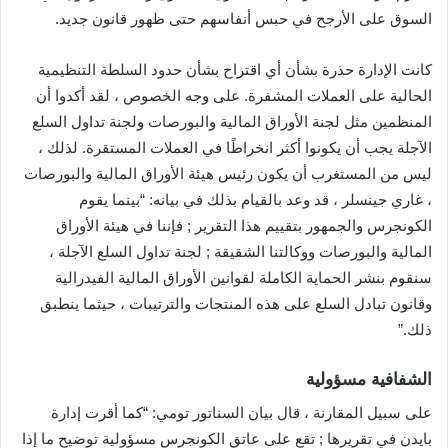
السوق على الأرجح في حبس أنفاسهم حتى ظهور قانون جديد.
كانت الإدارة حذرة بشأن أي اقتراح بشأن حدود السلطة التنظيمية
الحالية على العملات المشفرة. على وجه الخصوص ، لقد أكدوا أن
المنظمين مثل لجنة الأوراق المالية والبورصات ولجنة تداول السلع
الآجلة يجب أن يكونوا أكثر انخراطًا في العملات المستقرة. لذلك ،
ليس من المستغرب أن يكون رئيس هيئة الأوراق المالية والبورصات
، غاري جينسلر ، قد وعد بالقيام بذلك في بيانه: “بينما يقوم
الكونجرس والجمهور بتقييم هذا التقرير ; فإننا في هيئة الأوراق
المالية والبورصات ووكالتنا الشقيقة ; لجنة تداول السلع الآجلة ،
سنقوم بنشر الحماية الكاملة لقوانين الأوراق المالية الفيدرالية
وقانون تبادل السلع على هذه المنتجات والترتيبات ، حيثما ينطبق
ذلك.”
الشفافية مسؤولية
على سبيل المقارنة ، قال بيان السناتور تومي: “كما أقرت إدارة
بايدن في تقريرها ; تقع على عاتق الكونجرس مسؤولية توضيح ما إذا