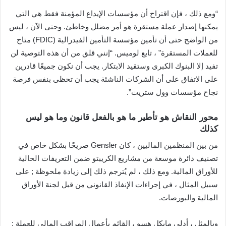
“ومع ذلك ، فإن اقتراح أن مؤسسات الإيداع المؤمنة فقط هي التي
يمكنها إصدار عملة مستقرة هو أمر مضلل وخاطئ. وحتى الآن ، ليس
من الواضح حتى أن تأمين مؤسسة التأمين الفيدرالية (FDIC) متاح
للعملات المستقرة” ، تابع لوميس. “إنني قلق من أن هذه التوصية لن
تفيد إلا البنوك الكبرى وستقيد الابتكار. يجب أن نكون جميعًا قادرين
على الاتفاق على أن الشركات الناشئة يجب أن تحظى بنفس فرصة
نجاح مؤسسات وول ستريت”.
محور النقاش هو تأطير ما هو بالفعل قانون وما هو ليس
كذلك
من بين المنظمين الماليين ، كان Gensler صريحًا بشكل خاص في
تصنيف دائرة موسعة من مشاريع الكريبتو ضمن التعريفات الحالية
للأوراق المالية. ومع ذلك ، لم يُترجم ذلك إلى زيادة ملحوظة ; على
سبيل المثال ، في إجراءات الإنفاذ القانوني من قبل لجنة الأوراق
المالية والبورصات.
وبالمثل ، أدلى مايكل هسو ، القائم بأعمال المراقب المالي للعملة ;