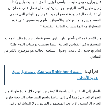
قال براون ، وهو حليف سياسي لوزيرة الخزانة جانيت يلين وكذلك
زميل طويل الأمد للرئيس جو بايدن: “يجب أن نعمل على ضمان أن
أي تقنيات مالية جديدة تخضع لجميع القوانين واللوائح التي تحمي
المستثمرين والمستهلكين والأسواق ; وأنهم يتنافسون على قدم
المساواة مع المؤسسات المالية التقليدية.”
من الأهمية بمكان تأطير بيان براون وضع تقنيات جديدة مثل العملات
المستقرة في القوانين الحالية. بينما تضمنت توصيات اليوم طلبًا
لتشريع جديد ، فإن مدى وصول السلطة الحالية هو موضوع الكثير من
النقاش.
اقرأ ايضا:
منصة Robinhood تعيد تشكيل مستقبل سوق
عقود الأحداث
بالنظر إلى الحقائق السياسية للكونغرس اليوم خلال فترة طويلة من
الصراع الحزبي ; مما أدى إلى تباطؤ واسع للتشريعات الناجحة خارج
الحزم الرئيسية ; لا يرغب المنظمون الماليون ولا المشاركون في