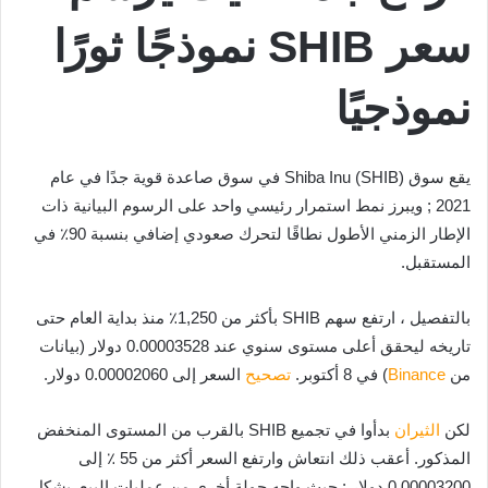
سعر SHIB نموذجًا ثورًا
نموذجيًا
يقع سوق Shiba Inu (SHIB) في سوق صاعدة قوية جدًا في عام
2021 ; ويبرز نمط استمرار رئيسي واحد على الرسوم البيانية ذات
الإطار الزمني الأطول نطاقًا لتحرك صعودي إضافي بنسبة 90٪ في
المستقبل.
بالتفصيل ، ارتفع سهم SHIB بأكثر من 1,250٪ منذ بداية العام حتى
تاريخه ليحقق أعلى مستوى سنوي عند 0.00003528 دولار (بيانات
من
Binance
) في 8 أكتوبر.
تصحيح
السعر إلى 0.00002060 دولار.
لكن
الثيران
بدأوا في تجميع SHIB بالقرب من المستوى المنخفض
المذكور. أعقب ذلك انتعاش وارتفع السعر أكثر من 55 ٪ إلى
0.00003200 دولار ; حيث واجه جولة أخرى من عمليات البيع. بشكل