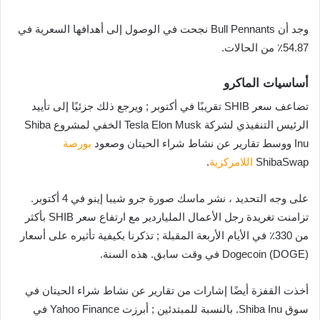
وجد أن Bull Pennants نجحت في الوصول إلى أهدافها السعرية في
54.87٪ من الحالات.
أساسيات الماكرو
تضاعف سعر SHIB تقريبًا في أكتوبر ; ويرجع ذلك جزئيًا إلى تأييد
الرئيس التنفيذي لشركة Tesla Elon Musk الخفي لمشروع Shiba
Inu ووسط تقارير عن نشاط شراء الحيتان وصعود
بورصة
ShibaSwap
اللامركزية
.
على وجه التحديد ، نشر ماسك صورة جرو شيبا إينو في 4 أكتوبر.
تزامنت تغريدة رجل الأعمال الملياردير مع ارتفاع سعر SHIB بأكثر
من 330٪ في الأيام الأربعة المقبلة ; تذكرنا بكيفية تأثيره على أسعار
Dogecoin (DOGE) في وقت سابق. هذه السنة.
أخذت القفزة أيضًا إشارات من تقارير عن نشاط شراء الحيتان في
سوق Shiba Inu. بالنسبة للمبتدئين ; أبرزت Yahoo Finance في