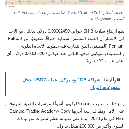
مخطط أسعار SHIB / USDT لمدة 12 ساعة يتميز بإعداد Bull Pennant.
المصدر: TradingView
يبلغ ارتفاع سارية SHIB حوالي 0.00002450 دولار. لذلك ، مع الأخذ
في الاعتبار أن العملة المشفرة ستتابع اختراقًا صعوديًا من قمة Bull
Pennant (المستوى الذي تتقارب فيه خطوط الاتجاه العلوية
والسفلية) ; سيكون هدفها التالي عند حوالي 0.00005200 دولار ، أي
أعلى بنسبة 90٪ تقريبًا.
اقرأ ايضا:
شراكة JCB وسيركل: عملة USDC تدخل
مدفوعات اليابان
ومع ذلك ، تشتهر Pennants بكونها أسوأ المؤشرات الفنية الموثوقة ;
على الأقل وفقًا لدراسة أجرتها Samurai Trading Academy Cody
Hind في عام 2020 ; بناءً على تقييمه لعشر سنوات من بيانات
السوق وأكثر من 200,000 هيكل تداول.