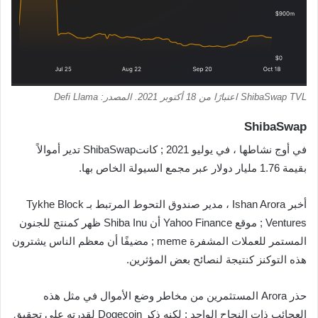
ShibaSwap TVL اعتبارًا من 18 أكتوبر 2021. المصدر: Defi Llama
ShibaSwap
في أوج نشاطها ، في يوليو 2021 ; كانتShibaSwap تدير أموالاً
بقيمة 1.76 مليار دولار عبر مجمع السيولة الخاص بها.
أخبر Ishan Arora ، مدير صندوق التحوط المرتبط بـ Tykhe Block
Ventures ; موقع Yahoo Finance أن Shiba Inu ظهر كمنتج للجنون
المستمر للعملات المشفرة meme ; مضيفًا أن معظم الناس يشترون
هذه التوكنز كنتيجة لنصائح بعض المؤثرين.
حذر Arora المستثمرين من مخاطر وضع الأموال في مثل هذه
العجائب ذات النجاح الواحد ; لكنه ذكر Dogecoin لقدرته على تحقيق