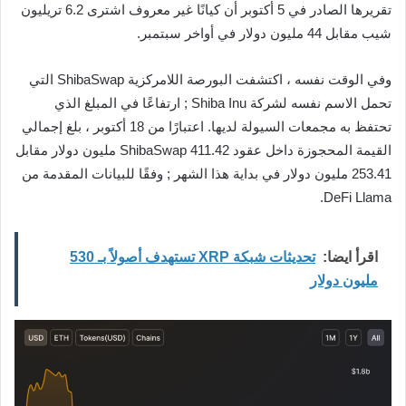
تقريرها الصادر في 5 أكتوبر أن كيانًا غير معروف اشترى 6.2 تريليون
شيب مقابل 44 مليون دولار في أواخر سبتمبر.
وفي الوقت نفسه ، اكتشفت البورصة اللامركزية ShibaSwap التي
تحمل الاسم نفسه لشركة Shiba Inu ; ارتفاعًا في المبلغ الذي
تحتفظ به مجمعات السيولة لديها. اعتبارًا من 18 أكتوبر ، بلغ إجمالي
القيمة المحجوزة داخل عقود ShibaSwap 411.42 مليون دولار مقابل
253.41 مليون دولار في بداية هذا الشهر ; وفقًا للبيانات المقدمة من
DeFi Llama.
اقرأ ايضا:
تحديثات شبكة XRP تستهدف أصولاً بـ 530
مليون دولار