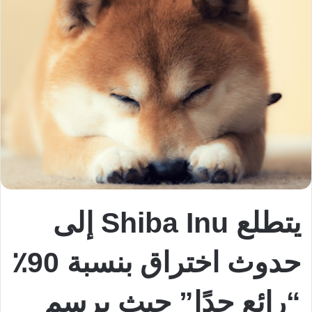
يتطلع Shiba Inu إلى
حدوث اختراق بنسبة 90٪
“رائع جدًا” حيث يرسم