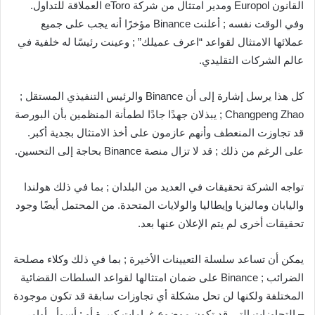
القانون Europol ومدير امتثال من شركة eToro العملاقة للتداول.
وفي الوقت نفسه ; أعلنت Binance مؤخرًا أنه يجب على جميع
عملائها الامتثال لقواعد “اعرف عميلك” ; وعينت رئيسًا له خلفية في
عالم الشركات التقليدي.
كل هذا يرسل إشارة إلى أن Binance والرئيس التنفيذي المستقل ;
Changpeng Zhao ; يبذلان جهدًا جادًا لطمأنة المنظمين بأن البورصة
قد تجاوزت المنعطف وأنهم عازمون على أخذ الامتثال بجدية أكبر.
على الرغم من ذلك ; قد لا تزال منصة Binance بحاجة إلى التحسين.
تواجه الشركة تحقيقات في العديد من البلدان ; بما في ذلك هولندا
واليابان وماليزيا وإيطاليا والولايات المتحدة. من المحتمل أيضًا وجود
تحقيقات أخرى لم يتم الإعلان عنها بعد.
يمكن أن تساعد سلسلة التعيينات الأخيرة ; بما في ذلك وكلاء مصلحة
الضرائب ; Binance على ضمان امتثالها لقواعد السلطات القضائية
المختلفة ولكنها لن تحل مشكلة أي تجاوزات سابقة قد تكون موجودة
– التجاوزات التي قد تكون موضوع غرامات كبيرة أو ; أسوأ ، أوامر