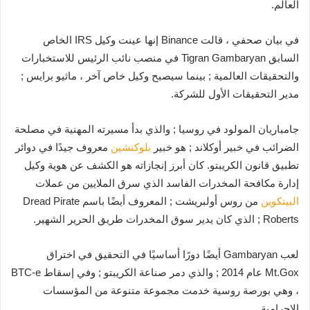
العالم.
في بيان صحفي ، قالت Binance إنها عينت وكيل IRS الخاص
السابق Tigran Gambaryan في منصب نائب الرئيس للاستخبارات
والتحقيقات العالمية ; بينما سيصبح وكيل خاص آخر ، ماثيو برايس ;
مدير التحقيقات الأول للشركة.
جامباريان المولود في روسيا ; والذي بدأ مسيرته المهنية في مصلحة
الضرائب في خبير أوكلاند ; هو خبير
بلوكتشين
معروف جيدًا في دوائر
تطبيق قانون الكريبتو. كان أبرز إنجازاته هو الكشف عن هوية وكيل
إدارة مكافحة المخدرات الفاسد الذي سرق الملايين من عملات
البيتكوين
من روس أولبريشت ; المعروف أيضًا باسم Dread Pirate
Roberts ; الذي كان يدير سوق المخدرات طريق الحرير الشهير.
لعب Gambaryan أيضًا دورًا أساسيًا في التحقيق في اختراق
Mt.Gox عام 2014 ; والذي دمر صناعة الكريبتو ; وفي إسقاط BTC-e
، وهي بورصة روسية خدمت مجموعة متنوعة من المؤسسات
الإجرامية.