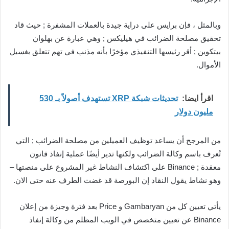
وبالمثل ، فإن برايس على دراية جيدة بالعملات المشفرة ; حيث قاد
تحقيق مصلحة الضرائب في هيليكس ; وهي عبارة عن بهلوان
بيتكوين ; أقر رئيسها التنفيذي مؤخرًا بأنه مذنب في تهم تتعلق بغسيل
الأموال.
اقرأ ايضا:
تحديثات شبكة XRP تستهدف أصولاً بـ 530
مليون دولار
من المرجح أن يساعد توظيف العميلين من مصلحة الضرائب ; التي
تُعرف باسم وكالة الضرائب ولكنها تدير أيضًا عملية إنفاذ قانون
معقدة ; Binance على اكتشاف النشاط غير المشروع على منصتها –
وهو نشاط يقول النقاد إن البورصة قد غضت الطرف عنه حتى الان.
يأتي تعيين كل من Gambaryan و Price بعد فترة وجيزة من إعلان
Binance عن تعيين متخصص في الويب المظلم من وكالة إنفاذ