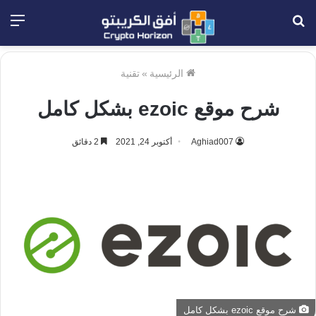
بحث
الق
عن
الرئيسية
»
تقنية
شرح موقع ezoic بشكل كامل
Aghiad007
أكتوبر 24, 2021
2 دقائق
شرح موقع ezoic بشكل كامل