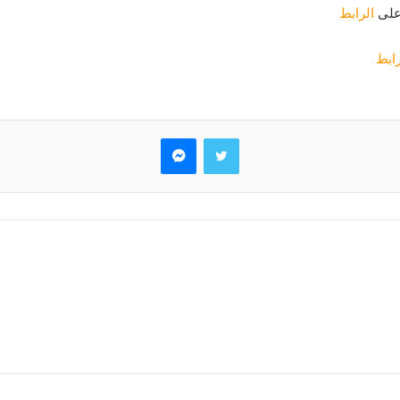
 على
الرابط
رابط
تويتر
ماسنجر