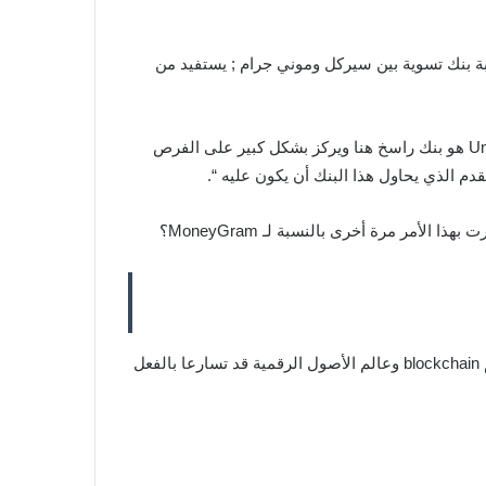
بة بنك تسوية بين سيركل وموني جرام ; يستفيد من
قال هولمز: “لدى تكساس موقف استباقي إلى حد ما بشأن العملات المشفرة وقد أدلى الحاكم ببعض التعليقات”. بنك United Texas هو بنك راسخ هنا ويركز بشكل كبير على الفرص
م الذي يحاول هذا البنك أن يكون عليه “.
قال هولمز: “أنا معتاد تمامًا على التنظيم ; ولسوء الحظ ، ينتهي الأمر بالكثير من اللوائح التنظيمية إلى إعادة النظر. أعتقد أن عالم blockchain وعالم الأصول الرقمية قد تسارعا بالفعل