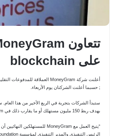
على blockchain
أعلنت شركة MoneyGram العملاقة للمدفوعات التقليدية عبر الحدود عن العمل مع شبكة Stellar
; حسبما أعلنت الشركتان يوم الأربعاء.
بهدف ربط 150 مليون مستهلك أو ما يقارب ذلك في MoneyGram.