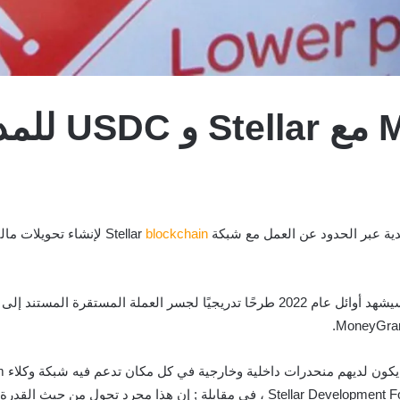
تتعاون yGram
blockchain
ستبدأ الشركات بتجربة في الربع الأخير من هذا العام. سيشهد أوائل عام 2022 طرحًا تدريجي
الرئيس التنفيذي والمدير التنفيذي لمؤسسة Stellar Development Foundation ، في مقابلة