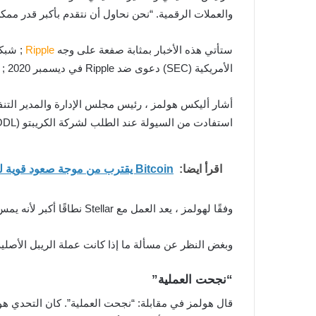
والعملات الرقمية. “نحن نحاول أن نتقدم بأكبر قدر ممكن
ستأتي هذه الأخبار بمثابة صفعة على وجه
Ripple
الأمريكية (SEC) دعوى ضد Ripple في ديسمبر 2020 ; قائلة إن الشركة انتهكت قوانين الأوراق المالية الفيدرالية.
استفادت من السيولة عند الطلب لشركة الكريبتو (ODL) لتسهيل تداول العملات الأجنبية (FX).
اقرأ ايضا:
Bitcoin يقترب من موجة صعود قوية لكن الطلب الفوري لا يزال العامل الحاسم
وفقًا لهولمز ، يعد العمل مع Stellar نطاقًا أكبر لأنه يمس مباشرة مدفوعات المستهلك.
وبغض النظر عن مسألة ما إذا كانت عملة الريبل الأصلية XRP تمثل أمانًا أم لا في نظر القانون ; فإن الرؤية التي كانت الشركات تعمل عليها كانت لها قيود مع
“نجحت العملية”
قال هولمز في مقابلة: “نجحت العملية”. كان التحدي هو