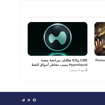
ة ترقية Protocol 23
CME وICE تطالبان بمراجعة منصة
Hyperliquid بسبب مخاطر أسواق النفط
منذ 5 ساعات
فيسبوك
تويتر
تيلقرام