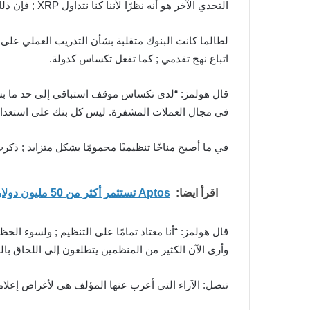
التحدي الآخر هو أنه نظرًا لأننا كنا نتداول XRP ; فإن ذلك للأسف يرتبط بالتقلبات المرتبطة به. ”
لطالما كانت البنوك متقلبة بشأن التدريب العملي على 
اتباع نهج تقدمي ; كما تفعل تكساس كدولة.
في مجال العملات المشفرة. ليس كل بنك على استعداد لل
في ما أصبح مناخًا تنظيميًا محمومًا بشكل متزايد ; ذكرت CoinDesk هذا الأسبوع أن Circle تلقت أمر استدعاء من SEC. فهل شعرت بهذا الأمر مرة أخرى بالنسبة لـ Gram
اقرأ ايضا:
Aptos تستثمر أكثر من 50 مليون دولار لدعم الذكاء الاصطناعي والبنية المؤسسية
وأرى الآن الكثير من المنظمين يتطلعون إلى اللحاق بال
تنصل: الآراء التي أعرب عنها المؤلف هي لأغراض إعلامي