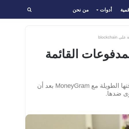
مية
أدوات
من نحن
بحث
عن
 MoneyGram مع Stellar و USDC للمدفوعات القائمة
هذه بمثابة صفعة على وجه Ripple ، شبكة مدفوعات العملة المشفرة التي انهارت علاقتها الطويلة مع MoneyGram بعد أن