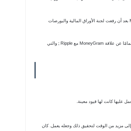
; شبكة مدفوعات العملة المشفرة التي انهارت علاقتها الطويلة مع MoneyGram بعد أن رفعت لجنة الأوراق المالية والبورصات
أشار أليكس هولمز ، رئيس مجلس الإدارة والمدير التنفيذي لشركة MoneyGram ; إلى أن الشراكة مع Stellar هي شيء مختلف تمامًا عن علاقة MoneyGram مع Ripple ; والتي
 إلى مزيد من الوقت لتحقيق ذلك وجعله يعمل. كان