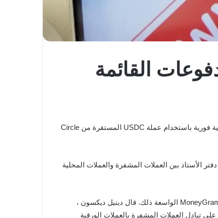
Mone مع Stellar و USDC للمدفوعات القائمة
لإنشاء تحويلات مالية فورية باستخدام عملة USDC المستقرة من Circle
ًا لجسر العملة المستقرة المستند إلى دفتر الأستاذ بين العملات المشفرة والعملات المحلية
“يتيح العمل مع MoneyGram للمستهلكين النهائيين أن يكون لديهم منحدرات داخلية وخارجية في كل مكان تدعم فيه شبكة وكلاء MoneyGram الواسعة ذلك. قال دينيل ديكسون ،
 ; إن هذا مجرد تحول من حيث القدرة على تبادل العملات المشفرة بالعملات الورقية