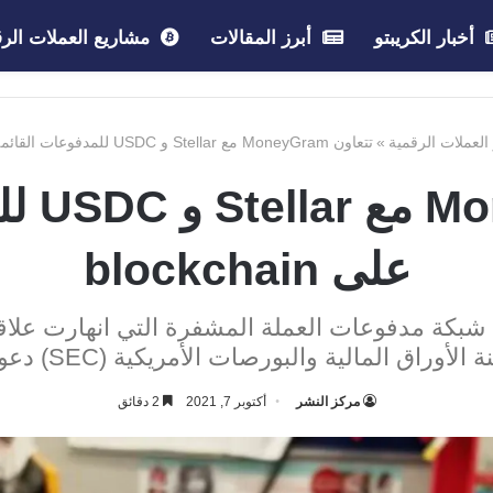
أخبار الكريبتو
أبرز المقالات
مشاريع العملات الرق
 العملات الرقمية
»
تتعاون MoneyGram مع Stellar و USDC للمدفوعات القائمة على blockchain
تتعاون
على blockchain
أوراق المالية والبورصات الأمريكية (SEC) دعوى ضدها.
مركز النشر
أكتوبر 7, 2021
2 دقائق