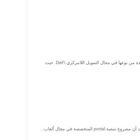
تعتبر عملة pyth العملة الرئيسية لمشروع PYTH Network وهي شبكة فريدة من نوعها في مجال التمويل اللامركزي DeFi. حيث