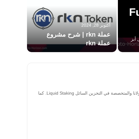
شروع عملة Fuel
أكتوبر 28, 2024
أكتوبر 21, 2024
عملة rkn | شرح مشروع
ل أبز
عملة rkn
عملة dvpn
تعتبر عملة jto العملة الرسمية لشبكة jito Network المميزة على شبكة سولانا والمتخصصة في التخزين السائل Liquid Staking. كما