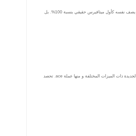
تعتبر عملة ai العملة الرسمية لمشروع Multiverse المميز اللامركزي الذي يصف نفسه كأول ميتافيرس حقيقي بنسبة 100%. بل
مع التطور المتسارع في مجال العملات الرقمية ظهرت العديد من العملات الجديدة ذات الميزات المختلفة و منها عملة ace. تحصد