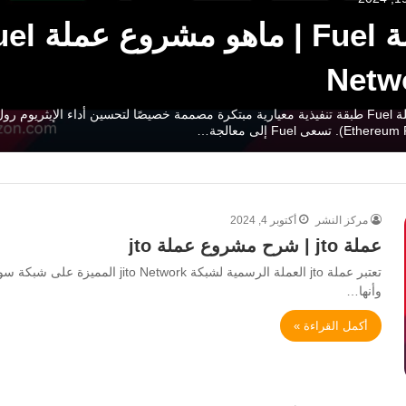
عملة Fuel | ماهو م
Netw
تُعتبر عملة Fuel طبقة تنفيذية معيارية مبتكرة مصممة خصيصًا لتحسين أداء الإيثريوم رو
مركز النشر
أكتوبر 4, 2024
عملة jto | شرح مشروع عملة jto
وأنها…
أكمل القراءة »