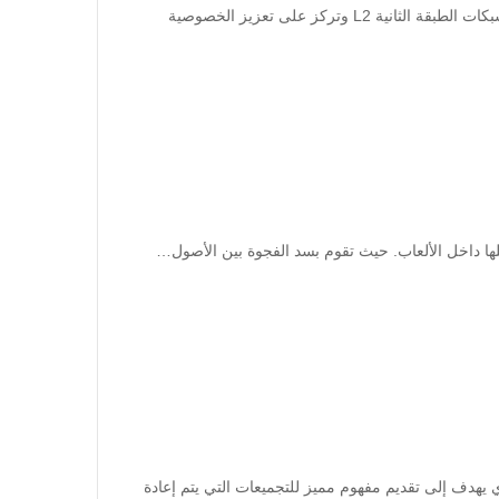
تعتبر عملة manta الرقمية العملة الرسمية لشبكة manta التي تعتبر من شبكات الطبقة الثانية L2 وتركز على تعزيز الخصوصية
يسية لمشروع بروتوكول AltLayer اللامركزي الذي يهدف إلى تقديم مفهوم مميز للتجميعات التي يتم إعادة