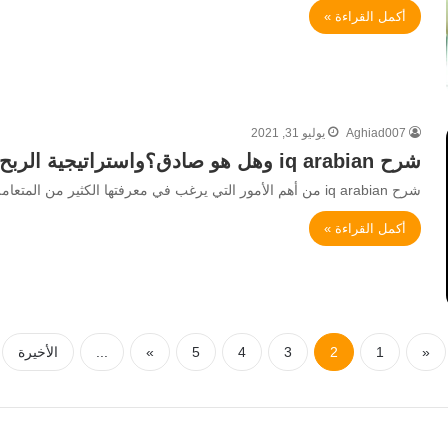
أكمل القراءة »
Aghiad007
يوليو 31, 2021
شرح iq arabian وهل هو صادق؟واستراتيجية الربح منه
شرح iq arabian من أهم الأمور التي يرغب في معرفتها الكثير من المتعاملين موقع IQ ARABIAN، ويعتبر هذا الموقع من…
أكمل القراءة »
«
1
2
3
4
5
»
...
الأخيرة