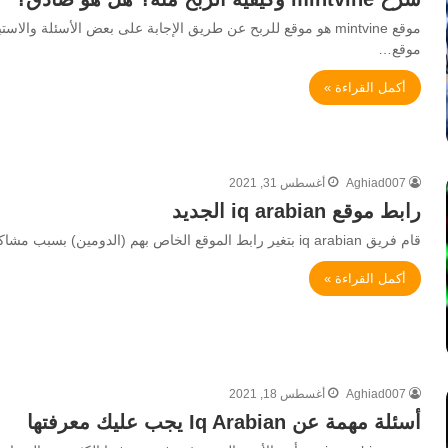
موقع mintvine هو موقع للربح عن طريق الإجابة على بعض الأسئلة 
موقع…
أكمل القراءة »
Aghiad007
أغسطس 31, 2021
رابط موقع iq arabian الجديد
قام فريق iq arabian بتغير رابط الموقع الخاص بهم (الدومين) بسبب مشاكل تقنية خاصة بالموقع. وقد اوضح الفريق انه من…
أكمل القراءة »
Aghiad007
أغسطس 18, 2021
أسئلة مهمة عن Iq Arabian يجب عليك معرفتها