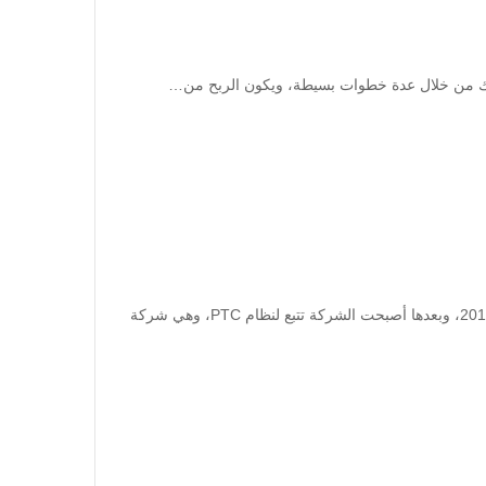
موقع Seosprint هو مؤسسة روسية عالمية، كانت قد تأسست خلال سنة 2010، وبعدها أصبحت الشركة تتبع لنظام PTC، وهي شركة