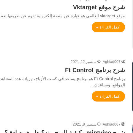
شرح موقع Vktarget
موقع vktarget العالمي هو عبارة عن منصة إلكترونية تقوم عن طريقها بعمل الكثير من الإنجازات عن طريق اتمام بعض المهام.…
أكمل القراءة »
Aghiad007
سبتمبر 12, 2021
شرح برنامج Ft Control
برنامج Ft Control هو برنامج يساعد في كسب الأرباح، وزيادة عدد
المواقع، ويساعدك…
أكمل القراءة »
Aghiad007
سبتمبر 8, 2021
شرح mintvine وكيفية الربح منه؟ هل هو صادق؟