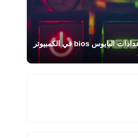
طريقة الدخول الى اعدادات البايوس bios في الكمبيوتر